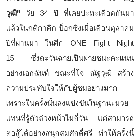
วุฒิ”
วัย
34
ปี ที่เคยปะทะเดือดกันมา
แล้วในกติ
กาคิก บ็อกซิ่งเมื่อเดือนตุลาคม
ปีที่
ผ่านมา ในศึก
ONE Fight Night
15
ซึ่งตะวันฉายเป็นฝ่
ายชนะคะแนน
อย่างเอกฉันท์ ขณะที่โจ ณัฐวุฒิ สร้าง
ความประทับใจให้กับผู้
ชมอย่างมาก
เพราะในครั้งนั้นลงแข่งขั
นในฐานะมวย
แทนที่รู้ตัวล่วงหน้
าไม่กี่วัน แต่สามารถ
ต่อสู้ได้อย่างสนุ
กสมศักดิ์ศรี ทำให้ครั้งนี้