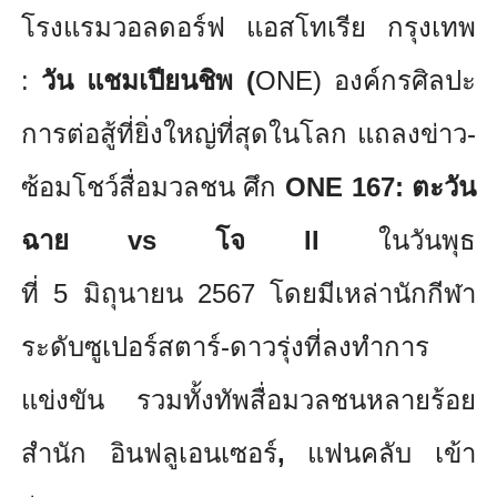
โรงแรมวอลดอร์ฟ แอสโทเรีย กรุงเทพ
:
วัน แชมเปียนชิพ (
ONE)
องค์กรศิลปะ
การต่อสู้ที่ยิ่
งใหญ่ที่สุดในโลก แถลงข่าว-
ซ้อมโชว์สื่อมวลชน ศึก
ONE 167:
ตะวัน
ฉาย
vs
โจ
II
ในวันพุธ
ที่
5
มิถุนายน
2567
โดยมีเหล่านักกีฬา
ระดับซูเปอร์
สตาร์-ดาวรุ่งที่ลงทำการ
แข่งขัน รวมทั้งทัพสื่อมวลชนหลายร้
อย
สำนัก อินฟลูเอนเซอร์
,
แฟนคลับ เข้า