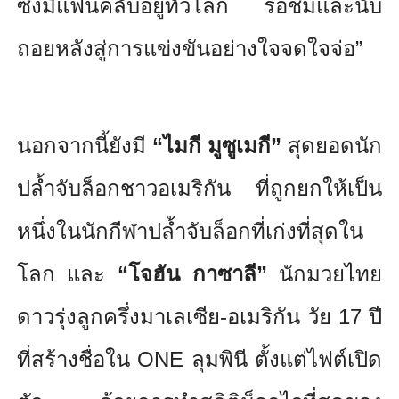
ซึ่งมีแฟนคลับอยู่ทั่วโลก รอชมและนับ
ถอยหลังสู่การแข่งขั
นอย่างใจจดใจจ่อ”
นอกจากนี้ยังมี
“ไมกี มูซูเมกี”
สุดยอดนัก
ปล้ำจับล็อกชาวอเมริกั
น ที่ถูกยกให้เป็น
หนึ่งในนักกี
ฬาปล้ำจับล็อกที่เก่งที่สุ
ดใน
โลก และ
“โจฮัน กาซาลี”
นักมวยไทย
ดาวรุ่งลูกครึ่
งมาเลเซีย-อเมริกัน วัย
17
ปี
ที่สร้างชื่อใน
ONE
ลุมพินี ตั้งแต่ไฟต์เปิด