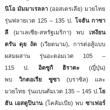
นิโอ มัมมาเรลลา
(ออสเตรเลีย) มวยไทย
รุ่นฟลายเวต
125 – 135
ป.
โจฮัน กาซา
ลี
(มาเลเซีย-สหรัฐเมริกา) พบ
เหงียน
ตรัน ดุย งัด
(เวียดนาม)
,
การต่อสู้แบบ
ผสมผสาน รุ่นอะตอมเวต
105 –
115
ป.
อิตซูกิ ฮิราตะ
(ญี่ปุ่น)
พบ
วิกตอเรีย ซูซา
(บราซิล) และ
มวยไทย รุ่นแบนตัมเวต
135 – 145
ป.
โย
ฮัน เอสตูปินาน
(โคลัมเบีย) พบ
ซาเฟอร์