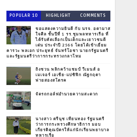
POPULAR 10
HIGHLIGHT
COMMENTS
ขอแสดงความยินดี กับ นรจ. อดามาส
ใจศีล ชั้นปีที่ 1 รร.ชุมพลทหารเรือ ที่
ได้รับคัดเลือกเป็นเด็กและเยาวชนดี
เด่น ประจำปี 2566 โดยได้เข้าเยี่ยม
คารวะ พลเอก ประยุทธ์ จันทร์โอชา นายกรัฐมนตรี
และรัฐมนตรีว่าการกระทรวงกลาโหม
ถิงชวน พลิกคว้าแชมป์ วีเมนส์ อ
เมเจอร์ เอเชีย-แปซิฟิก ณัฐกฤตา
พ่ายสองสโตรค
จัดรถกอล์ฟอำนวยความสะดวก
นางสาว ตรีนุช เทียนทอง รัฐมนตรี
ว่าการกระทรวงศึกษาธิการ มอบ
เกียรติคุณบัตรให้แก่นักเรียนพยาบาล
ทหารเรือ