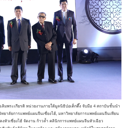
มพระเกียรติ หน่วยงานภายใต้มูลนิธิป่อเต็กตึ๊ง จับมือ 4 สถาบันชั้นนำ
ยาลัยการแพทย์แผนจีนเซี่ยงไฮ้, มหาวิทยาลัยการแพทย์แผนจีนเทียน
ัวเซี่ยงไฮ้ จัดงาน ก้าวล้ำ คลินิกการแพทย์แผนจีนหัวเฉียว