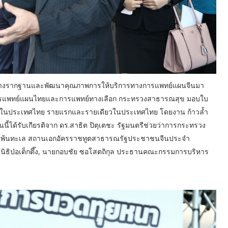
 ได้วางรากฐานและพัฒนาคุณภาพการให้บริการทางการแพทย์แผนจีนมา
กกรมการแพทย์แผนไทยและการแพทย์ทางเลือก กระทรวงสาธารณสุข มอบใบ
ในประเทศไทย รายแรกและรายเดียวในประเทศไทย โดยงาน ก้าวล้ำ
นนี้ได้รับเกียรติจาก ดร.สาธิต ปิตุเตชะ รัฐมนตรีช่วยว่าการกระทรวง
ารจีนโพ้นทะเล สถานเอกอัครราชทูตสาธารณรัฐประชาชนจีนประจำ
นิธิป่อเต็กตึ๊ง, นายกอบชัย ซอโสตถิกุล ประธานคณะกรรมการบริหาร