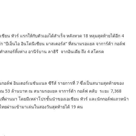
ียน ทัวร์ แรกให้กับตัวเองได้สำเร็จ หลังหวด 18 หลุมสุดท้ายได้อีก 4
ึก “บีเอ็นไอ อินโดนีเซียน มาสเตอร์ส” ที่สนามรอแยล จาการ์ต้า กอล์ฟ
ยทำสกอร์ทิ้งห่าง อานีร์บาน ลาฮิรี จากอินเดีย ถึง 4 สโตรค
ันกอล์ฟ อินเตอร์เนชันแนล ซีรีส์ รายการที่ 7 ซึ่งเป็นสนามสุดท้ายของ
ะมาณ 53 ล้านบาท ณ สนามรอแยล จาการ์ต้า กอล์ฟ คลับ ระยะ 7,368
คมที่ผ่านมา โดยมีเหล่าโปรชั้นนำของเอเชียน ทัวร์ และนักกอล์ฟแถวหน้า
วไทยผ่านเข้ามาเล่นในสองวันสุดท้ายได้ 19 คน