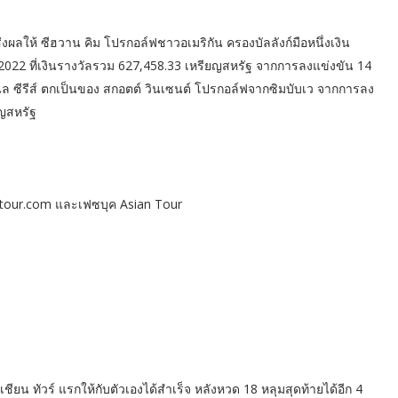
ส่งผลให้ ซีฮวาน คิม โปรกอล์ฟชาวอเมริกัน ครองบัลลังก์มือหนึ่งเงิน
 2022 ที่เงินรางวัลรวม 627,458.33 เหรียญสหรัฐ จากการลงแข่งขัน 14
ล ซีรีส์ ตกเป็นของ สกอตต์ วินเซนต์ โปรกอล์ฟจากซิมบับเว จากการลง
ยญสหรัฐ
antour.com และเฟซบุค Asian Tour
ียน ทัวร์ แรกให้กับตัวเองได้สำเร็จ หลังหวด 18 หลุมสุดท้ายได้อีก 4