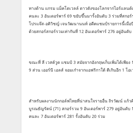
ทางด้าน แกรม แม็คโดเวลล์ ดาวดังของโลกจากไอร์แลนด์เห
คนละ 3 อันเดอร์พาร์ 69 ขยับขึ้นมารั้งอันดับ 3 ร่วมที่ส
โปรแจ๊ส-อติวิชญ์ เจนวัฒนานนท์ อดีตแชมป์รายการนี้เมื
ด้วยสกอร์สกอร์รวมเท่ากันที่ 12 อันเดอร์พาร์ 276 อยู่อันดับ
ขณะที่ ลี เวสต์วูด แชมป์ 3 สมัยจากอังกฤษเก็บเพิ่มได้เพีย
9 ส่วน เออร์นี เอลส์ จอมเก๋าจากแอฟริกาใต้ ตีเกินอีก 1 โอเ
สำหรับผลงานนักกอล์ฟไทยที่น่าสนใจรายอื่น ถิรวัฒน์ แก้วศิร
บูรณธัญรัตน์ (71) สกอร์รวม 9 อันเดอร์พาร์ 279 อยู่อันดับ
คนละ 7 อันเดอร์พาร์ 281 รั้งอันดับ 20 ร่วม