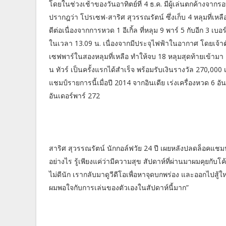
โดยในช่วงเช้าของวันอาทิตย์ที่ 4 ธ.ค. มีผู้เล่นตกค้างจา
ปรากฎว่า โปรเซฟ-สาริศ สุวรรณรัตน์ ซึ่งเก็บ 4 หลุมที่เห
ดีต่อเนื่องจากการหวด 1 อีเกิ้ล ที่หลุม 9 พาร์ 5 กับอีก 3 เบอร
ในเวลา 13.09 น. เนื่องจากมีประจุไฟฟ้าในอากาศ โดยเจ้าต
เซฟพาร์ในสองหลุมที่เหลือ ทำให้จบ 18 หลุมสุดท้ายเข้ามา 4
น ทัวร์ เป็นครั้งแรกได้สำเร็จ พร้อมรับเงินรางวัล 270,0
แชมป์รายการนี้เมื่อปี 2014 จากอินเดีย เร่งเครื่องหวด 6 อ
อันเดอร์พาร์ 272
สาริศ สุวรรณรัตน์ นักกอล์ฟวัย 24 ปี เผยหลังปลดล็อคแชมป์ให
อย่างไร รู้เพียงแค่ว่ามีความสุข สัปดาห์ที่ผ่านมาผมคุย
ไม่ดีนัก เรากลับมาดูวีดีโอเพื่อหาจุดบกพร่อง และออกไปสู้ใ
ผมพอใจกับการเล่นของตัวเองในสัปดาห์นี้มาก”