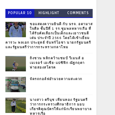
POPULAR 10
HIGHLIGHT
COMMENTS
ขอแสดงความยินดี กับ นรจ. อดามาส
ใจศีล ชั้นปีที่ 1 รร.ชุมพลทหารเรือ ที่
ได้รับคัดเลือกเป็นเด็กและเยาวชนดี
เด่น ประจำปี 2566 โดยได้เข้าเยี่ยม
คารวะ พลเอก ประยุทธ์ จันทร์โอชา นายกรัฐมนตรี
และรัฐมนตรีว่าการกระทรวงกลาโหม
ถิงชวน พลิกคว้าแชมป์ วีเมนส์ อ
เมเจอร์ เอเชีย-แปซิฟิก ณัฐกฤตา
พ่ายสองสโตรค
จัดรถกอล์ฟอำนวยความสะดวก
นางสาว ตรีนุช เทียนทอง รัฐมนตรี
ว่าการกระทรวงศึกษาธิการ มอบ
เกียรติคุณบัตรให้แก่นักเรียนพยาบาล
ทหารเรือ