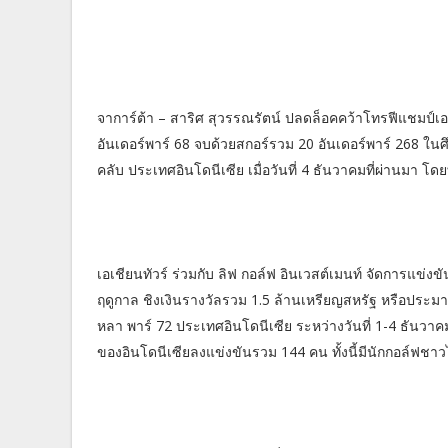
จาการ์ต้า – สาริศ สุวรรณรัตน์ ปลดล็อคคว้าโทรฟีแชมป์เอเช
อันเดอร์พาร์ 68 จบด้วยสกอร์รวม 20 อันเดอร์พาร์ 268 ในศ
คลับ ประเทศอินโดนีเซีย เมื่อวันที่ 4 ธันวาคมที่ผ่านมา โด
เอเชียนทัวร์ ร่วมกับ ลิฟ กอล์ฟ อินเวสต์เมนท์ จัดการแข่งข
ฤดูกาล ชิงเงินรางวัลรวม 1.5 ล้านเหรียญสหรัฐ หรือปร
หลา พาร์ 72 ประเทศอินโดนีเซีย ระหว่างวันที่ 1-4 ธันวา
ของอินโดนีเซียลงแข่งขันรวม 144 คน ทั้งนี้มีนักกอล์ฟชา