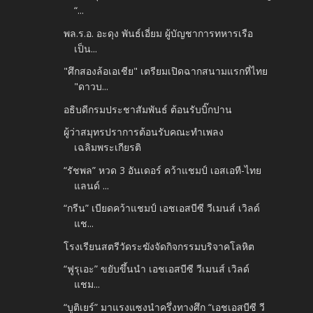
“...
พล.ร.อ. อะดุง พันธ์เอี่ยม ผู้บัญชาการทหารเรือ
เป็น...
"ศึกสองล้อเอเชีย" เตรียมเปิดฉากสนามแรกที่ไทย
"ดาวบ...
อธิบดีกรมประชาสัมพันธ์ ต้อนรับบิ๊กปาน
ผู้ว่าสมุทรปราการต้อนรับคณะทำเพลง
เฉลิมพระเกียรติ
“รัชพล” หวด 3 อันเดอร์ คว้าแชมป์ เอสเอที-ไทย
แลนด์ ...
“กรีน” เบียดคว้าแชมป์ เอชเอสบีซี วีเมนส์ เวิลด์
แช...
โรงเรียนสตรีวัดระฆังจัดกิจกรรมบริจาคโลหิต
“ฟูรุเอะ” ขยับขึ้นนำ เอชเอสบีซี วีเมนส์ เวิลด์
แชม...
“บูติเยร์” มาแรงแซงนำครึ่งทางศึก “เอชเอสบีซี วี