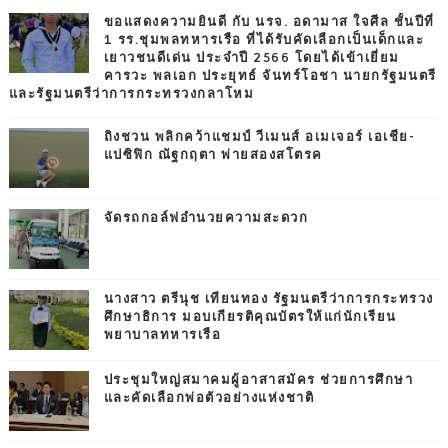
ขอแสดงความยินดี กับ นรจ. อดามาส ใจศีล ชั้นปีที่
1 รร.ชุมพลทหารเรือ ที่ได้รับคัดเลือกเป็นเด็กและ
เยาวชนดีเด่น ประจำปี 2566 โดยได้เข้าเยี่ยม
คารวะ พลเอก ประยุทธ์ จันทร์โอชา นายกรัฐมนตรี
และรัฐมนตรีว่าการกระทรวงกลาโหม
ถิงชวน พลิกคว้าแชมป์ วีเมนส์ อเมเจอร์ เอเชีย-
แปซิฟิก ณัฐกฤตา พ่ายสองสโตรค
จัดรถกอล์ฟอำนวยความสะดวก
นางสาว ตรีนุช เทียนทอง รัฐมนตรีว่าการกระทรวง
ศึกษาธิการ มอบเกียรติคุณบัตรให้แก่นักเรียน
พยาบาลทหารเรือ
ประชุมใหญ่สมาคมผู้อาสาสมัคร ช่วยการศึกษา
และคัดเลือกพ่อตัวอย่างแห่งชาติ