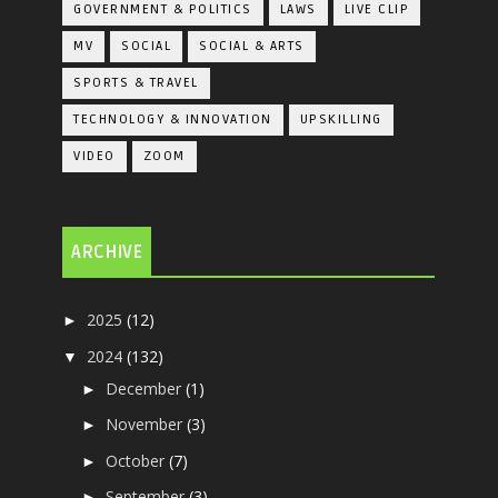
GOVERNMENT & POLITICS
LAWS
LIVE CLIP
MV
SOCIAL
SOCIAL & ARTS
SPORTS & TRAVEL
TECHNOLOGY & INNOVATION
UPSKILLING
VIDEO
ZOOM
ARCHIVE
2025
(12)
►
2024
(132)
▼
December
(1)
►
November
(3)
►
October
(7)
►
September
(3)
►