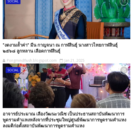
SOCIAL
"งดงามล้ำค่า" มีน กาญจนา ณ กาฬสินธุ์ นางสาวไทยกาฬสินธุ์
๒๕๖๘ ลูกหลาน เลือดกาฬสินธุ์
Pongmindflush.blogspot.com
Jan 21, 2025
SOCIAL
อาจารย์ประมาณ เลืองวัฒนะวณิช เป็นประธานสถาบันพัฒนาการ
พูดรามคำแหงหลังจากที่ประชุมใหญ่ศูนย์พัฒนาการพูดรามคำแหง
ลงมติก่อตั้งสถาบันพัฒนาการพูดรามคำแหง