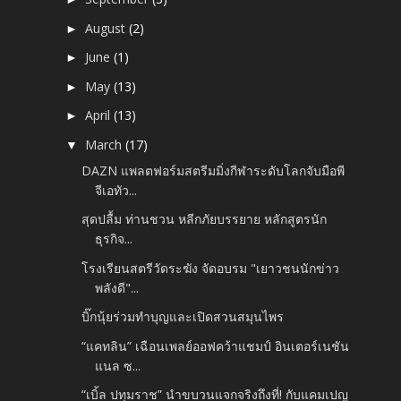
August
(2)
►
June
(1)
►
May
(13)
►
April
(13)
►
March
(17)
▼
DAZN แพลตฟอร์มสตรีมมิ่งกีฬาระดับโลกจับมือพี
จีเอทัว...
สุดปลื้ม ท่านชวน หลีกภัยบรรยาย หลักสูตรนัก
ธุรกิจ...
โรงเรียนสตรีวัดระฆัง จัดอบรม "เยาวชนนักข่าว
พลังดี"...
บิ๊กนุ้ยร่วมทำบุญและเปิดสวนสมุนไพร
“แคทลิน” เฉือนเพลย์ออฟคว้าแชมป์ อินเตอร์เนชัน
แนล ซ...
“เบิ้ล ปทุมราช” นำขบวนแจกจริงถึงที่! กับแคมเปญ