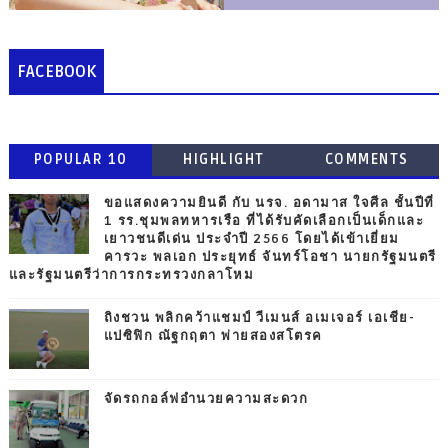
FACEBOOK
POPULAR 10
HIGHLIGHT
COMMENTS
ขอแสดงความยินดี กับ นรจ. อดามาส ใจศีล ชั้นปีที่
1 รร.ชุมพลทหารเรือ ที่ได้รับคัดเลือกเป็นเด็กและ
เยาวชนดีเด่น ประจำปี 2566 โดยได้เข้าเยี่ยม
คารวะ พลเอก ประยุทธ์ จันทร์โอชา นายกรัฐมนตรี
และรัฐมนตรีว่าการกระทรวงกลาโหม
ถิงชวน พลิกคว้าแชมป์ วีเมนส์ อเมเจอร์ เอเชีย-
แปซิฟิก ณัฐกฤตา พ่ายสองสโตรค
จัดรถกอล์ฟอำนวยความสะดวก