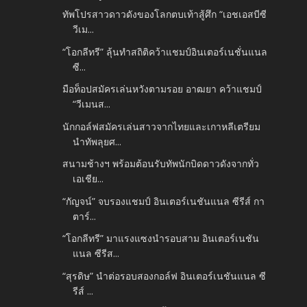
ทัพโปรสาวดาวดังของโลกตบเท้าสู้ศึก “เอชเอสบีซี
วีเม...
“โอกลีทรี” ลุ้นทำสถิติคว้าแชมป์อินเตอร์เนชั่นแนล
ซี...
มือท็อปสมัครเล่นหวังตามรอย อาฒยา คว้าแชมป์
“วีเมนส...
นักกอล์ฟสมัครเล่นสาวจากไทยและเกาหลีเตรียม
นำทัพลุยศ...
สนามช้างฯ พร้อมต้อนรับทัพนักบิดดาวดังจากทั่ว
เอเชีย...
“กัญจน์” จบรองแชมป์ อินเตอร์เนชันแนล ซีรีส์ กา
ตาร์...
“โอกลีทรี” มาแรงแซงนำรอบสาม อินเตอร์เนชัน
แนล ซีรีส...
“สุรดิษ” นำต่อรอบสองกอล์ฟ อินเตอร์เนชันแนล ซี
รีส์ ...