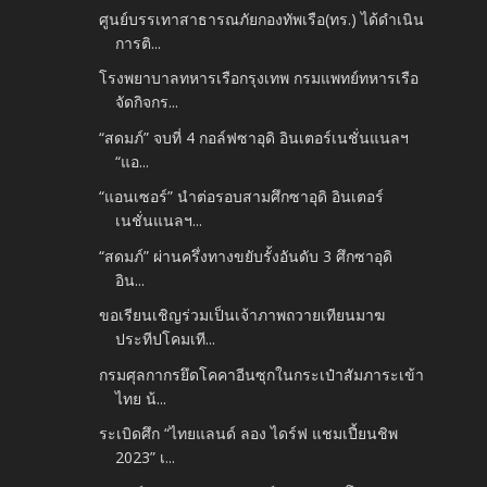
ศูนย์บรรเทาสาธารณภัยกองทัพเรือ(ทร.) ได้ดำเนิน
การติ...
โรงพยาบาลทหารเรือกรุงเทพ กรมแพทย์ทหารเรือ
จัดกิจกร...
“สดมภ์” จบที่ 4 กอล์ฟซาอุดิ อินเตอร์เนชั่นแนลฯ
“แอ...
“แอนเซอร์” นำต่อรอบสามศึกซาอุดิ อินเตอร์
เนชั่นแนลฯ...
“สดมภ์” ผ่านครึ่งทางขยับรั้งอันดับ 3 ศึกซาอุดิ
อิน...
ขอเรียนเชิญร่วมเป็นเจ้าภาพถวายเทียนมาฆ
ประทีปโคมเที...
กรมศุลกากรยึดโคคาอีนซุกในกระเป๋าสัมภาระเข้า
ไทย น้...
ระเบิดศึก “ไทยแลนด์ ลอง ไดร์ฟ แชมเปี้ยนชิพ
2023” เ...