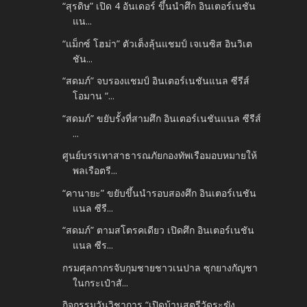
“สุรดิษ” เปิด 4 อันเดอร์ ขึ้นนำศึก อินเตอร์เนชัน
แน...
“แม็กซ์ โฮม่า” ตัวเต็งลุ้นแชมป์ เจเนซิส อินวิเต
ชัน...
“สดมภ์” จบรองแชมป์ อินเตอร์เนชันแนล ซีรีส์
โอมาน “...
“สดมภ์” ขยับรั้งที่สามศึก อินเตอร์เนชันแนล ซีรีส์
...
ศูนย์บรรเทาสาธารณภัยกองทัพเรือมอบหมายให้
พลเรือตรี...
“คานายะ” ขยับขึ้นนำรอบสองศึก อินเตอร์เนชัน
แนล ซีรี...
“สดมภ์” ตามสโตรคเดียว เปิดศึก อินเตอร์เนชัน
แนล ซีร...
กรมศุลกากรจับกุมชายชาวเนปาล ซุกยางกัญชา
ในกระเป๋าสั...
กิจกรรมวันวิชาการ “เปิดบ้านสตรีวัดระฆัง…