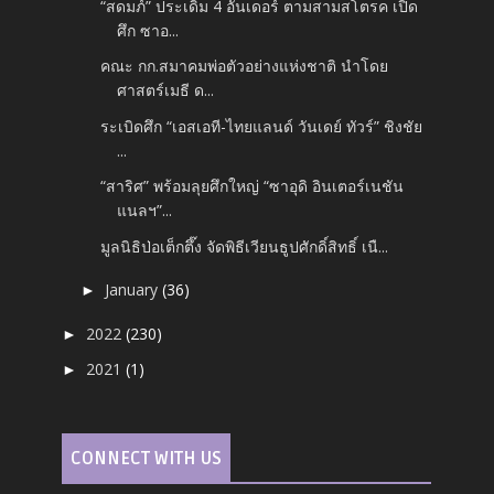
“สดมภ์” ประเดิม 4 อันเดอร์ ตามสามสโตรค เปิด
ศึก ซาอ...
คณะ กก.สมาคมพ่อตัวอย่างแห่งชาติ นำโดย
ศาสตร์เมธี ด...
ระเบิดศึก “เอสเอที-ไทยแลนด์ วันเดย์ ทัวร์” ชิงชัย
...
“สาริศ” พร้อมลุยศึกใหญ่ “ซาอุดิ อินเตอร์เนชัน
แนลฯ”...
มูลนิธิป่อเต็กตึ๊ง จัดพิธีเวียนธูปศักดิ์สิทธิ์ เนื...
January
(36)
►
2022
(230)
►
2021
(1)
►
CONNECT WITH US