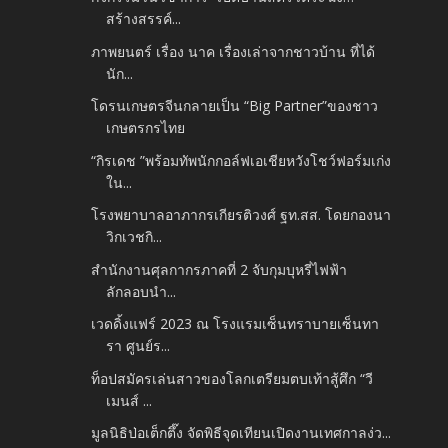
สร้างสรรค์...
ภาพยนตร์ เรื่อง นาค เรื่องเล่าจากชาวบ้าน ที่ได้
นัก...
โดรนเกษตรจีนกลายเป็น “Big Partner”ของชาว
เกษตรกรไทย
“กิรเดช ”พร้อมทัพนักกอล์ฟเอเชียหวังโชว์ฟอร์มเก่ง
ใน...
โรงพยาบาลอาภากรเกียรติวงศ์ ฐท.สส. โดยกองนา
วิกเวชกิ...
สำนักงานศุลกากรภาคที่ 2 จับกุมบุหรี่ไฟฟ้า
ลักลอบนำ...
เวดดิ้งแฟร์ 2023 ณ โรงแรมเซ็นทราบายเซ็นทา
รา ศูนย์ร...
ท็อปสมัครเล่นสาวของโลกเตรียมตบเท้าสู้ศึก “วี
เมนส์ ...
มูลนิธิป่อเต็กตึ๊ง จัดพิธีจุดเทียนเปิดงานเทศกาลง่ว...