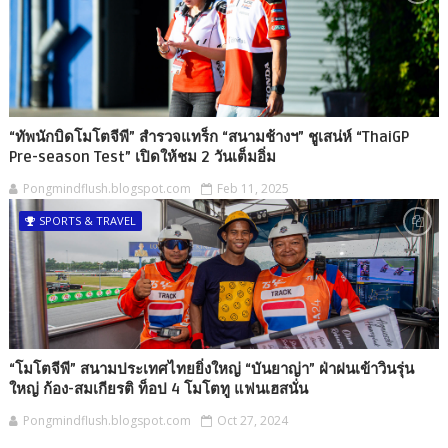
“ทัพนักบิดโมโตจีพี” สำรวจแทร็ก “สนามช้างฯ” ชูเสน่ห์ “ThaiGP
Pre-season Test” เปิดให้ชม 2 วันเต็มอิ่ม
Pongmindflush.blogspot.com
Feb 11, 2025
SPORTS & TRAVEL
“โมโตจีพี” สนามประเทศไทยยิ่งใหญ่ “บันยาญ่า” ฝ่าฝนเข้าวินรุ่น
ใหญ่ ก้อง-สมเกียรติ ท็อป 4 โมโตทู แฟนเฮสนั่น
Pongmindflush.blogspot.com
Oct 27, 2024