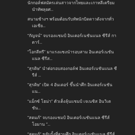
นักกอล์ฟสมัครเล่นสาวจากไทยและเกาหลีเตรียม
นำทัพลุยศ...
สนามช้างฯ พร้อมต้อนรับทัพนักบิดดาวดังจากทั่ว
เอเชีย...
“กัญจน์” จบรองแชมป์ อินเตอร์เนชันแนล ซีรีส์ กา
ตาร์...
“โอกลีทรี” มาแรงแซงนำรอบสาม อินเตอร์เนชัน
แนล ซีรีส...
“สุรดิษ” นำต่อรอบสองกอล์ฟ อินเตอร์เนชันแนล ซี
รีส์ ...
“สุรดิษ” เปิด 4 อันเดอร์ ขึ้นนำศึก อินเตอร์เนชัน
แน...
“แม็กซ์ โฮม่า” ตัวเต็งลุ้นแชมป์ เจเนซิส อินวิเต
ชัน...
“สดมภ์” จบรองแชมป์ อินเตอร์เนชันแนล ซีรีส์
โอมาน “...
“สดมภ์” ขยับรั้งที่สามศึก อินเตอร์เนชันแนล ซีรีส์