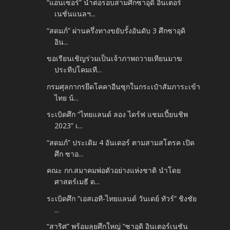
“แอนเซอร์” นำต่อรอบสามศึกซาอุดิ อินเตอร์
เนชั่นแนลฯ...
“สดมภ์” ผ่านครึ่งทางขยับรั้งอันดับ 3 ศึกซาอุดิ
อิน...
ขอเรียนเชิญร่วมเป็นเจ้าภาพถวายเทียนมาฆ
ประทีปโคมเที...
กรมศุลกากรยึดโคคาอีนซุกในกระเป๋าสัมภาระเข้า
ไทย น้...
ระเบิดศึก “ไทยแลนด์ ลอง ไดร์ฟ แชมเปี้ยนชิพ
2023” เ...
“สดมภ์” ประเดิม 4 อันเดอร์ ตามสามสโตรค เปิด
ศึก ซาอ...
คณะ กก.สมาคมพ่อตัวอย่างแห่งชาติ นำโดย
ศาสตร์เมธี ด...
ระเบิดศึก “เอสเอที-ไทยแลนด์ วันเดย์ ทัวร์” ชิงชัย
...
“สาริศ” พร้อมลุยศึกใหญ่ “ซาอุดิ อินเตอร์เนชัน