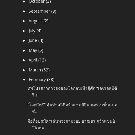
October
(3)
►
September
(9)
►
August
(2)
►
July
(4)
►
June
(4)
►
May
(5)
►
April
(12)
►
March
(62)
►
February
(38)
▼
ทัพโปรสาวดาวดังของโลกตบเท้าสู้ศึก “เอชเอสบีซี
วีเม...
“โอกลีทรี” ลุ้นทำสถิติคว้าแชมป์อินเตอร์เนชั่นแนล
ซี...
มือท็อปสมัครเล่นหวังตามรอย อาฒยา คว้าแชมป์
“วีเมนส...