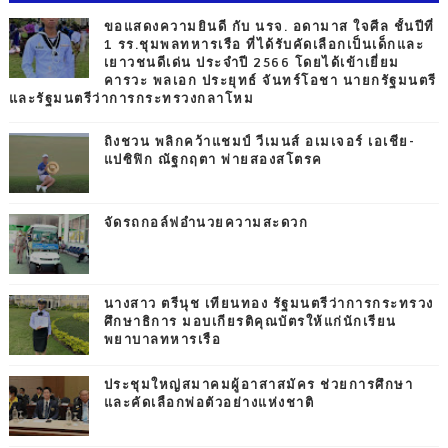
ขอแสดงความยินดี กับ นรจ. อดามาส ใจศีล ชั้นปีที่
1 รร.ชุมพลทหารเรือ ที่ได้รับคัดเลือกเป็นเด็กและ
เยาวชนดีเด่น ประจำปี 2566 โดยได้เข้าเยี่ยม
คารวะ พลเอก ประยุทธ์ จันทร์โอชา นายกรัฐมนตรี
และรัฐมนตรีว่าการกระทรวงกลาโหม
ถิงชวน พลิกคว้าแชมป์ วีเมนส์ อเมเจอร์ เอเชีย-
แปซิฟิก ณัฐกฤตา พ่ายสองสโตรค
จัดรถกอล์ฟอำนวยความสะดวก
นางสาว ตรีนุช เทียนทอง รัฐมนตรีว่าการกระทรวง
ศึกษาธิการ มอบเกียรติคุณบัตรให้แก่นักเรียน
พยาบาลทหารเรือ
ประชุมใหญ่สมาคมผู้อาสาสมัคร ช่วยการศึกษา
และคัดเลือกพ่อตัวอย่างแห่งชาติ