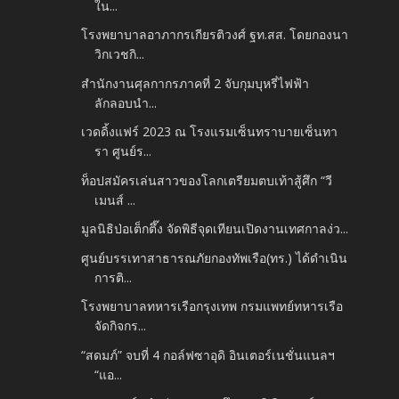
ใน...
โรงพยาบาลอาภากรเกียรติวงศ์ ฐท.สส. โดยกองนา
วิกเวชกิ...
สำนักงานศุลกากรภาคที่ 2 จับกุมบุหรี่ไฟฟ้า
ลักลอบนำ...
เวดดิ้งแฟร์ 2023 ณ โรงแรมเซ็นทราบายเซ็นทา
รา ศูนย์ร...
ท็อปสมัครเล่นสาวของโลกเตรียมตบเท้าสู้ศึก “วี
เมนส์ ...
มูลนิธิป่อเต็กตึ๊ง จัดพิธีจุดเทียนเปิดงานเทศกาลง่ว...
ศูนย์บรรเทาสาธารณภัยกองทัพเรือ(ทร.) ได้ดำเนิน
การติ...
โรงพยาบาลทหารเรือกรุงเทพ กรมแพทย์ทหารเรือ
จัดกิจกร...
“สดมภ์” จบที่ 4 กอล์ฟซาอุดิ อินเตอร์เนชั่นแนลฯ
“แอ...