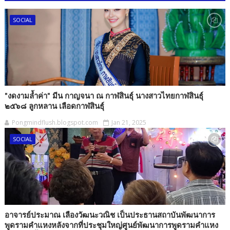
SOCIAL
"งดงามล้ำค่า" มีน กาญจนา ณ กาฬสินธุ์ นางสาวไทยกาฬสินธุ์
๒๕๖๘ ลูกหลาน เลือดกาฬสินธุ์
Pongmindflush.blogspot.com
Jan 21, 2025
SOCIAL
อาจารย์ประมาณ เลืองวัฒนะวณิช เป็นประธานสถาบันพัฒนาการ
พูดรามคำแหงหลังจากที่ประชุมใหญ่ศูนย์พัฒนาการพูดรามคำแหง