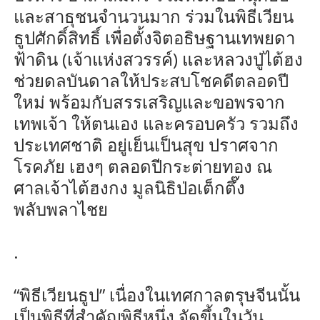
และสาธุชนจำนวนมาก ร่วมในพิธีเวียน
ธูปศักดิ์สิทธิ์ เพื่อตั้งจิตอธิษฐานเทพยดา
ฟ้าดิน (เจ้าแห่งสวรรค์) และหลวงปู่ไต้ฮง
ช่วยดลบันดาลให้ประสบโชคดีตลอดปี
ใหม่ พร้อมกับสรรเสริญและขอพรจาก
เทพเจ้า ให้ตนเอง และครอบครัว รวมถึง
ประเทศชาติ อยู่เย็นเป็นสุข ปราศจาก
โรคภัย เฮงๆ ตลอดปีกระต่ายทอง ณ
ศาลเจ้าไต้ฮงกง มูลนิธิป่อเต็กตึ๊ง
พลับพลาไชย
.
“พิธีเวียนธูป” เนื่องในเทศกาลตรุษจีนนั้น
เป็นพิธีที่สำคัญพิธีหนึ่ง จัดขึ้นในวัน