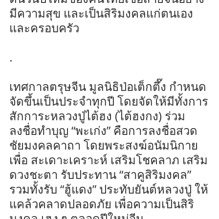
มีความสุข และเป็นสิริมงคลแก่ตนเอง
และครอบครัว
.
เทศกาลตรุษจีน มูลนิธิป่อเต็กตึ๊ง กำหนด
จัดขึ้นเป็นประจำทุกปี โดยจัดให้มีทั้งการ
สักการะหลวงปู่ไต้ฮง (ไต้ฮงกง) ร่วม
ลงชื่อทำบุญ “พะเก่ง” คือการลงชื่อสวด
ชัยมงคลคาถา โดยพระสงฆ์อนัมนิกาย
เพื่อ สะเดาะเคราะห์ เสริมโชคลาภ เสริม
ดวงชะตา รับประทาน “สาคูสิริมงคล”
รวมทั้งรับ “ฮู้แดง” ประทับยันต์หลวงปู่ ให้
แคล้วคลาดปลอดภัย เพื่อความเป็นสิริ
มงคล เฮง ๆ ตลอดปีใหม่จีน