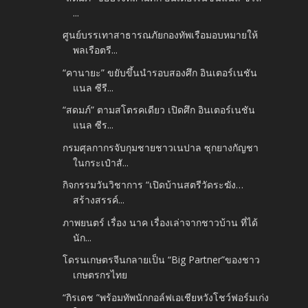
...
ศูนย์บรรเทาสาธารณภัยกองทัพเรือมอบหมายให้
พลเรือตรี...
“คานายะ” ขยับขึ้นนำรอบสองศึก อินเตอร์เนชัน
แนล ซีรี...
“สดมภ์” ตามสโตรคเดียว เปิดศึก อินเตอร์เนชัน
แนล ซีร...
กรมศุลกากรจับกุมชายชาวเนปาล ซุกยางกัญชา
ในกระเป๋าสั...
กิจกรรมวันวิชาการ “เปิดบ้านสตรีวัดระฆัง…
สร้างสรรค์...
ภาพยนตร์ เรื่อง นาค เรื่องเล่าจากชาวบ้าน ที่ได้
นัก...
โดรนเกษตรจีนกลายเป็น “Big Partner”ของชาว
เกษตรกรไทย
“กิรเดช ”พร้อมทัพนักกอล์ฟเอเชียหวังโชว์ฟอร์มเก่ง