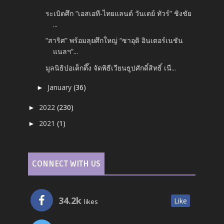
ระเบิดศึก “เอสเอที-ไทยแลนด์ วันเดย์ ทัวร์” ชิงชัย
...
“สาริศ” พร้อมลุยศึกใหญ่ “ซาอุดิ อินเตอร์เนชัน
แนลฯ”...
มูลนิธิป่อเต็กตึ๊ง จัดพิธีเวียนธูปศักดิ์สิทธิ์ เนื...
January
(36)
►
2022
(230)
►
2021
(1)
►
CONNECT WITH US
34.2k
Like
likes