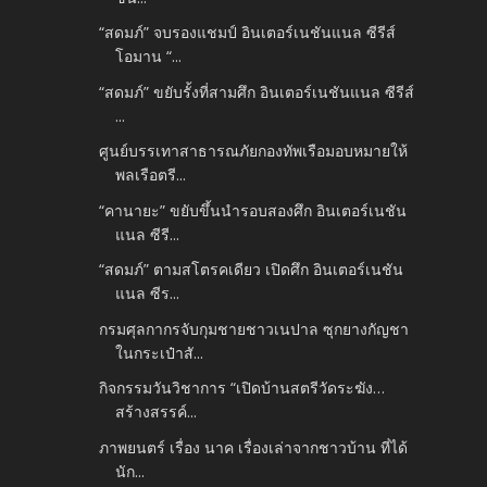
“สดมภ์” จบรองแชมป์ อินเตอร์เนชันแนล ซีรีส์
โอมาน “...
“สดมภ์” ขยับรั้งที่สามศึก อินเตอร์เนชันแนล ซีรีส์
...
ศูนย์บรรเทาสาธารณภัยกองทัพเรือมอบหมายให้
พลเรือตรี...
“คานายะ” ขยับขึ้นนำรอบสองศึก อินเตอร์เนชัน
แนล ซีรี...
“สดมภ์” ตามสโตรคเดียว เปิดศึก อินเตอร์เนชัน
แนล ซีร...
กรมศุลกากรจับกุมชายชาวเนปาล ซุกยางกัญชา
ในกระเป๋าสั...
กิจกรรมวันวิชาการ “เปิดบ้านสตรีวัดระฆัง…
สร้างสรรค์...
ภาพยนตร์ เรื่อง นาค เรื่องเล่าจากชาวบ้าน ที่ได้
นัก...