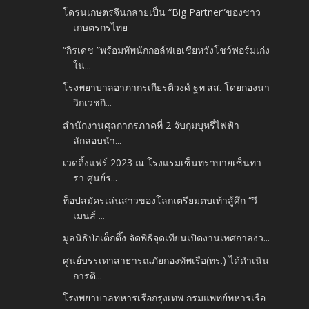
โดรนเกษตรจีนกลายเป็น “Big Partner”ของชาว
เกษตรกรไทย
“กิรเดช ”พร้อมทัพนักกอล์ฟเอเชียหวังโชว์ฟอร์มเก่ง
ใน...
โรงพยาบาลอาภากรเกียรติวงศ์ ฐท.สส. โดยกองนา
วิกเวชกิ...
สำนักงานศุลกากรภาคที่ 2 จับกุมบุหรี่ไฟฟ้า
ลักลอบนำ...
เวดดิ้งแฟร์ 2023 ณ โรงแรมเซ็นทราบายเซ็นทา
รา ศูนย์ร...
ท็อปสมัครเล่นสาวของโลกเตรียมตบเท้าสู้ศึก “วี
เมนส์ ...
มูลนิธิป่อเต็กตึ๊ง จัดพิธีจุดเทียนเปิดงานเทศกาลง่ว...
ศูนย์บรรเทาสาธารณภัยกองทัพเรือ(ทร.) ได้ดำเนิน
การติ...
โรงพยาบาลทหารเรือกรุงเทพ กรมแพทย์ทหารเรือ