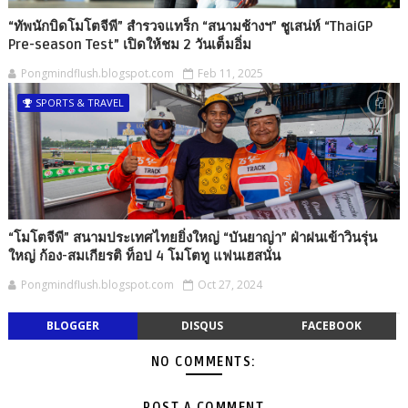
“ทัพนักบิดโมโตจีพี” สำรวจแทร็ก “สนามช้างฯ” ชูเสน่ห์ “ThaiGP
Pre-season Test” เปิดให้ชม 2 วันเต็มอิ่ม
Pongmindflush.blogspot.com
Feb 11, 2025
SPORTS & TRAVEL
“โมโตจีพี” สนามประเทศไทยยิ่งใหญ่ “บันยาญ่า” ฝ่าฝนเข้าวินรุ่น
ใหญ่ ก้อง-สมเกียรติ ท็อป 4 โมโตทู แฟนเฮสนั่น
Pongmindflush.blogspot.com
Oct 27, 2024
BLOGGER
DISQUS
FACEBOOK
NO COMMENTS:
POST A COMMENT