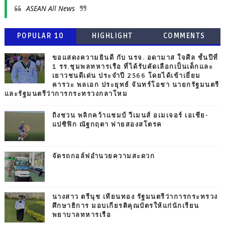
ASEAN All News
POPULAR 10
HIGHLIGHT
COMMENTS
ขอแสดงความยินดี กับ นรจ. อดามาส ใจศีล ชั้นปีที่
1 รร.ชุมพลทหารเรือ ที่ได้รับคัดเลือกเป็นเด็กและ
เยาวชนดีเด่น ประจำปี 2566 โดยได้เข้าเยี่ยม
คารวะ พลเอก ประยุทธ์ จันทร์โอชา นายกรัฐมนตรี
และรัฐมนตรีว่าการกระทรวงกลาโหม
ถิงชวน พลิกคว้าแชมป์ วีเมนส์ อเมเจอร์ เอเชีย-
แปซิฟิก ณัฐกฤตา พ่ายสองสโตรค
จัดรถกอล์ฟอำนวยความสะดวก
นางสาว ตรีนุช เทียนทอง รัฐมนตรีว่าการกระทรวง
ศึกษาธิการ มอบเกียรติคุณบัตรให้แก่นักเรียน
พยาบาลทหารเรือ