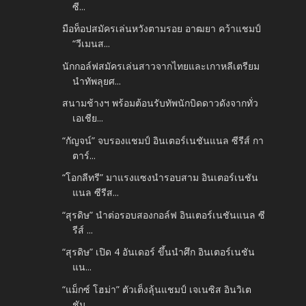
ซี...
มือท็อปสมัครเล่นหวังตามรอย อาฒยา คว้าแชมป์
“วีเมนส...
นักกอล์ฟสมัครเล่นสาวจากไทยและเกาหลีเตรียม
นำทัพลุยศ...
สนามช้างฯ พร้อมต้อนรับทัพนักบิดดาวดังจากทั่ว
เอเชีย...
“กัญจน์” จบรองแชมป์ อินเตอร์เนชันแนล ซีรีส์ กา
ตาร์...
“โอกลีทรี” มาแรงแซงนำรอบสาม อินเตอร์เนชัน
แนล ซีรีส...
“สุรดิษ” นำต่อรอบสองกอล์ฟ อินเตอร์เนชันแนล ซี
รีส์ ...
“สุรดิษ” เปิด 4 อันเดอร์ ขึ้นนำศึก อินเตอร์เนชัน
แน...
“แม็กซ์ โฮม่า” ตัวเต็งลุ้นแชมป์ เจเนซิส อินวิเต
ชัน...