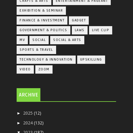
CRAFTS & ARTS
ENTERTAINMENT & PAGEANT
EXHIBITION & SEMINAR
FINANCE & INVESTMENT
GADGET
GOVERNMENT & POLITICS
LAWS
LIVE CLIP
MV
SOCIAL
SOCIAL & ARTS
SPORTS & TRAVEL
TECHNOLOGY & INNOVATION
UPSKILLING
VIDEO
ZOOM
ARCHIVE
2025
(12)
►
2024
(132)
►
2023
(187)
▼