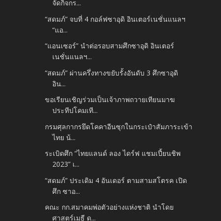
จัดกิจกร...
“สดมภ์” จบที่ 4 กอล์ฟซาอุดิ อินเตอร์เนชั่นแนลฯ
“แอ...
“แอนเซอร์” นำต่อรอบสามศึกซาอุดิ อินเตอร์
เนชั่นแนลฯ...
“สดมภ์” ผ่านครึ่งทางขยับรั้งอันดับ 3 ศึกซาอุดิ
อิน...
ขอเรียนเชิญร่วมเป็นเจ้าภาพถวายเทียนมาฆ
ประทีปโคมเที...
กรมศุลกากรยึดโคคาอีนซุกในกระเป๋าสัมภาระเข้า
ไทย น้...
ระเบิดศึก “ไทยแลนด์ ลอง ไดร์ฟ แชมเปี้ยนชิพ
2023” เ...
“สดมภ์” ประเดิม 4 อันเดอร์ ตามสามสโตรค เปิด
ศึก ซาอ...
คณะ กก.สมาคมพ่อตัวอย่างแห่งชาติ นำโดย
ศาสตร์เมธี ด...