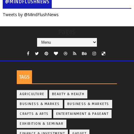
@MINDFLUSHNEWS
Tweets by @MindFlushNews
Pages
TAGS
AGRICULTURE
BEAUTY & HEALTH
BUSINESS & MARKES
BUSINESS & MARKETS
CRAFTS & ARTS
ENTERTAINMENT & PAGEANT
EXHIBITION & SEMINAR
FINANCE & INVESTMENT
GADGET