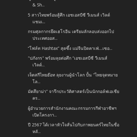
& Sh...
5 สาวไทยพร้อมสู้ศึก เอชเอสบีซี วีเมนส์ เวิลด์
แชมเ...
กรมศุลกากรยึดเฮโรอีน เตรียมลักลอบส่งออกไป
ประเทศออส...
“โฟล์ท Hashtax” สุดซึ้ง แม่จีนปิดคาเฟ่....เซอ...
"ปภังกร" พร้อมลุยต่อศึก “เอชเอสบีซี วีเมนส์
เวิลด์...
เจ็ตสกีไทยฮ๊อท ลุยงานผู้นำโลก ปั้น "ไทยจุดหมาย
โล...
มัตสึยาม่า” จารึกประวัติศาสตร์เป็นนักกอล์ฟเอเชีย
คร...
ผู้อำนวยการสำนักงานคณะกรรมการกีฬาอาชีพฯ
เปิดโครงกา...
ปี 2567 ได้เวลาหัวใจสั่นไปกับภาพยนตร์ไทยในชื่อ
หลั...