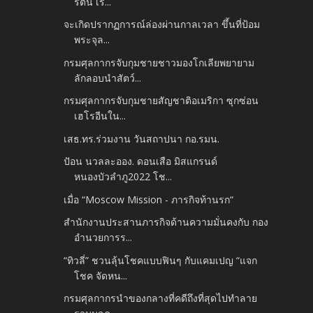
รัตน์ เรื่...
จะเกิดปรากฏการณ์ล่องผ่านกาลเวลา ขึ้นที่ป้อม
พระจุล...
กรมศุลกากรจับกุมชายชาวมองโกเลียพยายาม
ลักลอบนำสัตว์...
กรมศุลกากรจับกุมชายสัญชาติอเมริกา ซุกซ่อน
เฮโรอีนใน...
เสธ.ทร.ร่วมงาน วันสถาปนา กอ.รมน.
ปัอน นวลละออง. ดอนเสือ มิสแกรนด์
หนองบัวลำภู2022 โช...
เมื่อ “Moscow Mission - ภารกิจท้านรก“
สำนักงานประสานภารกิจด้านความมั่นคงกับ กอง
อำนวยการร...
“ทิวลี่” ชวนลุ้นโชคแบบฟินๆ กับแคมเปญ “แจก
โชค จัดหน...
กรมศุลกากรนำของกลางที่คดีถึงที่สุดไปทำลาย