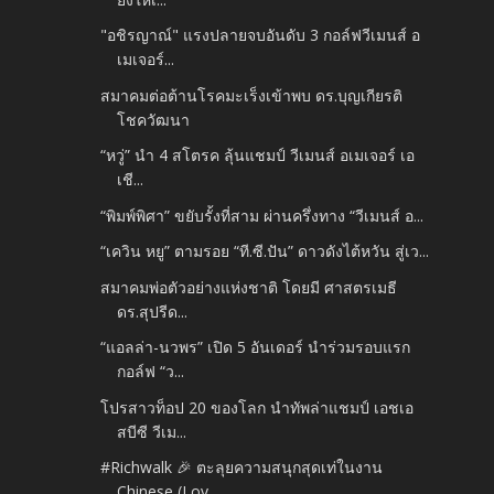
"อชิรญาณ์" แรงปลายจบอันดับ 3 กอล์ฟวีเมนส์ อ
เมเจอร์...
สมาคมต่อต้านโรคมะเร็งเข้าพบ ดร.บุญเกียรติ
โชควัฒนา
“หวู่” นำ 4 สโตรค ลุ้นแชมป์ วีเมนส์ อเมเจอร์ เอ
เชี...
“พิมพ์พิศา” ขยับรั้งที่สาม ผ่านครึ่งทาง “วีเมนส์ อ...
“เควิน หยู” ตามรอย “ที.ซี.ปัน” ดาวดังไต้หวัน สู่เว...
สมาคมพ่อตัวอย่างแห่งชาติ โดยมี ศาสตรเมธี
ดร.สุปรีด...
“แอลล่า-นวพร” เปิด 5 อันเดอร์ นำร่วมรอบแรก
กอล์ฟ “ว...
โปรสาวท็อป 20 ของโลก นำทัพล่าแชมป์ เอชเอ
สบีซี วีเม...
#Richwalk 🎉 ตะลุยความสนุกสุดเท่ในงาน
Chinese (Lov...