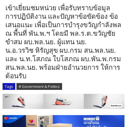
เข้าเยี่ยมชมหน่วย เพื่อรับทราบข้อมูล
การปฏิบัติงาน และปัญหาข้อขัดข้อง ข้อ
เสนอแนะ เพื่อเป็นการบำรุงขวัญกำลังพล
ณ พื้นที่ พัน.พ.ฯ โดยมี พล.ร.ต.ขวัญชัย
ขำสม ผบ.พล.นย. ผู้แทน นย.
น.อ.วรวิช หิรัญสุข ผบ.กรม สน.พล.นย.
และ น.ท.โสภณ ใบโสภณ ผบ.พัน.พ.กรม
สน.พล.นย. พร้อมฝ่ายอำนวยการ ให้การ
ต้อนรับ
Tags
# Government & Politics