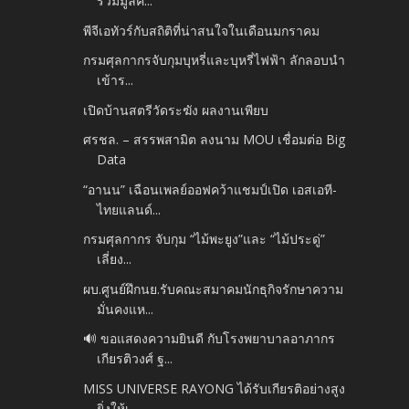
รวมมูลค...
พีจีเอทัวร์กับสถิติที่น่าสนใจในเดือนมกราคม
กรมศุลกากรจับกุมบุหรี่และบุหรี่ไฟฟ้า ลักลอบนำ
เข้าร...
เปิดบ้านสตรีวัดระฆัง ผลงานเพียบ
ศรชล. – สรรพสามิต ลงนาม MOU เชื่อมต่อ Big
Data
“อานน” เฉือนเพลย์ออฟคว้าแชมป์เปิด เอสเอที-
ไทยแลนด์...
กรมศุลกากร จับกุม “ไม้พะยูง”และ “ไม้ประดู่”
เลี่ยง...
ผบ.ศูนย์ฝึกนย.รับคณะสมาคมนักธุกิจรักษาความ
มั่นคงแห...
🔊 ขอแสดงความยินดี กับโรงพยาบาลอาภากร
เกียรติวงศ์ ฐ...
MISS UNIVERSE RAYONG ได้รับเกียรติอย่างสูง
ยิ่งให้เ...