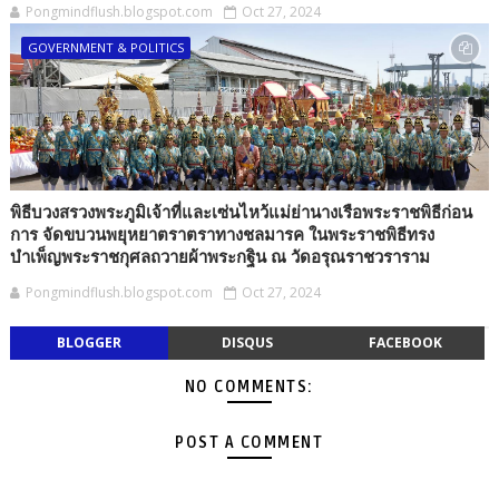
Pongmindflush.blogspot.com
Oct 27, 2024
GOVERNMENT & POLITICS
พิธีบวงสรวงพระภูมิเจ้าที่และเซ่นไหว้แม่ย่านางเรือพระราชพิธีก่อน
การ จัดขบวนพยุหยาตราตราทางชลมารค ในพระราชพิธีทรง
บำเพ็ญพระราชกุศลถวายผ้าพระกฐิน ณ วัดอรุณราชวราราม
Pongmindflush.blogspot.com
Oct 27, 2024
BLOGGER
DISQUS
FACEBOOK
NO COMMENTS:
POST A COMMENT