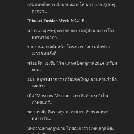
กรมแพทย์ทหารเรือมอบหมายให้ นาวาเอก​ สุเชษฐ​
ตรกธา...
"𝐏𝐡𝐮𝐤𝐞𝐭 𝐅𝐚𝐬𝐡𝐢𝐨𝐧 𝐖𝐞𝐞𝐤 𝟐𝟎𝟐𝟒" 𝐏...
นาวาเอกสุเชษฐ ตรรกธาดา รองผู้อำนวยการโรง
พยาบาลอาภา...
รายงานความคืบหน้า โครงการ "อบรมนักข่าว
เยาวชนพลังดี...
พร้อมจัด! เอเชีย โร้ด แถลงเปิดฤดูกาล2024 เตรียม
ยกท...
อบจ. สมุทรปราการ เตรียมจัดใหญ่! ชวนหวนรำลึก
เหตุการ...
เมื่อ “Moscow Mission - ภารกิจท้านรก“ เป็น
ภาพยนตร์...
พล.ร.ท.ณัฐ อิศรางกูร ณ อยุธยา เจ้ากรมแพทย์
ทหารเรือ...
บทความทางกฎหมาย โดยอัยการวรเทพ สกุลพิชัย