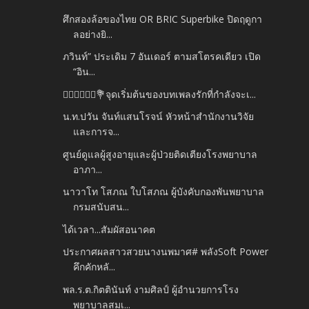
ศึกสองล้อของไทย OR BRIC Superbike ปิดฤดูกา
ลอย่างยิ...
ภวินท์” ประเดิม 7 อันเดอร์ ตามสโตรคเดียว เปิด
“อิน...
👰🏻‍♀️🤵🏻‍♂️💐จุดเริ่มต้นของบทเพลงรักที่กำลังจะเ...
น.ท.ปวัน จันท์แสนโรจน์ หัวหน้าสำนักงานวิจัย
และการจ...
ศูนย์ดูแลผู้สูงอายุและผู้ป่วยติดเตียงโรงพยาบาล
อาภา...
นาวาโท โสภณ ใบโสภณ ผู้บังคับกองพันพยาบาล
กรมสนับสน...
ได้เวลา...สัมผัสอนาคต
ประกาศผลสาวสวยนางนพมาศ# พลังSoft Power
คึกคักหลั...
พล.ร.ต.กิตตินันท์ งามศิลป์ ผู้อำนวยการโรง
พยาบาลสมเ...