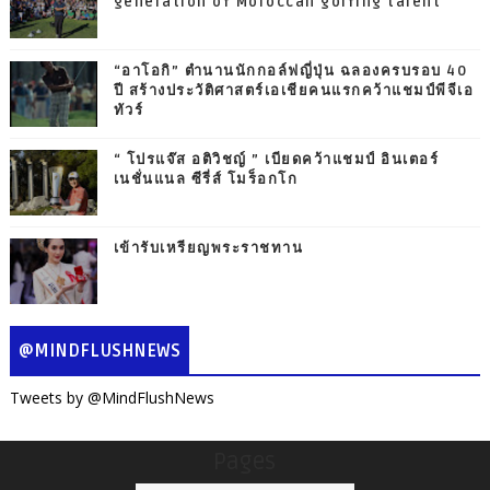
generation of Moroccan golfing talent
“อาโอกิ” ตำนานนักกอล์ฟญี่ปุ่น ฉลองครบรอบ 40
ปี สร้างประวัติศาสตร์เอเชียคนแรกคว้าแชมป์พีจีเอ
ทัวร์
“ โปรแจ๊ส อติวิชญ์ ” เบียดคว้าแชมป์ อินเตอร์
เนชั่นแนล ซีรี่ส์ โมร็อกโก
เข้ารับเหรียญพระราชทาน
@MINDFLUSHNEWS
Tweets by @MindFlushNews
Pages