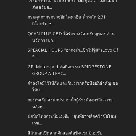
โรงพยาบาลอาภากรเกียรติวงศ์ ฐท.สส. โดยแผนก
ส่งเสริมส...
กรมศุลกากรตรวจยึดโคคาอีน น้ำหนัก 2.31
กิโลกรัม ซุ...
QCAN PLUS CBD ได้รับรางวัลเหรียญทอง ด้าน
นวัตกรรมก...
SPEACIAL HOURS "อากงจ๋า...ป๊าไม่รู้!!!" (Love Of
S...
GPI Motorsport จัดกิจกรรม BRIDGESTONE
GROUP A TRAC...
กำลังใจมีไว้ให้กันและกัน มากหรือน้อยก็สำคัญ ขอ
ให้ม...
กองทัพเรือ ส่งนักประดาน้ำกู้ร่างน้องมาวิน ภาย
หลังพ...
นักบิดไทยกระหึ่มเอเชีย! "สุหทัย" พลิกคว้าชัยโฮม
เรซ...
สีสันก่อนปิดฉากศึกสองล้อชิงแชมป์เอเชีย