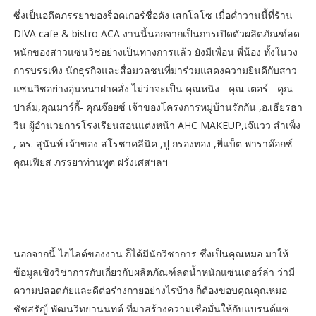
ซึ่งเป็นอดีตภรรยาของร็อคเกอร์ชื่อดัง เสกโลโซ เมื่อค่ำวานนี้ที่ร้าน
DIVA cafe & bistro ACA งานนี้นอกจากเป็นการเปิดตัวผลิตภัณฑ์ลด
หนักของสาวแซนวิชอย่างเป็นทางการแล้ว ยังมีเพื่อน พี่น้อง ทั้งในวง
การบรรเทิง นักธุรกิจและสื่อมวลชนที่มาร่วมแสดงความยินดีกับสาว
แซนวิชอย่างอุ่นหนาฝาคลั่ง ไม่ว่าจะเป็น คุณหนิง - คุณ เตอร์ - คุณ
ปาล์ม,คุณมาร์กี้- คุณจ๊อยซ์ เจ้าของโครงการหมู่บ้านรักกัน ,อ.เธียรธา
วิน ผู้อำนวยการโรงเรียนสอนแต่งหน้า AHC MAKEUP,เจ๊แวว สำเพ็ง
, ดร. สุนันท์ เจ้าของ สโรชาคลีนิค ,ปู กรองทอง ,พี่แบ็ต พาราด๊อกซ์
คุณเฟียส ภรรยาท่านทูต ฝรั่งเศสฯลฯ
นอกจากนี้ ไฮไลต์ของงาน ก็ได้มีนักวิชาการ ซึ่งเป็นคุณหมอ มาให้
ข้อมูลเชิงวิชาการกับเกี่ยวกับผลิตภัณฑ์ลดน้ำหนักแซนเดอร์ล่า ว่ามี
ความปลอดภัยและดีต่อร่างกายอย่างไรบ้าง ก็ต้องขอบคุณคุณหมอ
ชัชสรัญ์ พัฒนวิทยานนทต์ ที่มาสร้างความเชื่อมั่นให้กับแบรนด์แซ