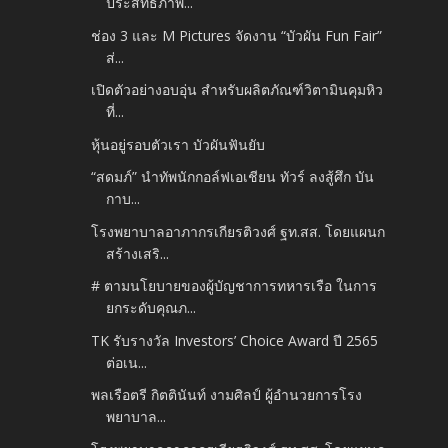
ประสิทธิภาพ...
ช่อง 3 และ M Pictures จัดงาน “บัวผัน Fun Fair”
ส่...
เปิดตัวอย่างอบอุ่น สำหรับผลิตภัณฑ์วิตามินคุมหิว
ที่...
หุ้นอยู่รอบตัวเรา บัวผันฟันยับ
“สดมภ์” นำทัพนักกอล์ฟเอเชียน ทัวร์ ลงสู้ศึก บัน
กาบ...
โรงพยาบาลอาภากรเกียรติวงศ์ ฐท.สส. โดยแผนก
สร้างเสริ...
# ตามนโยบายของผู้บัญชาการทหารเรือ ในการ
ยกระดับคุณภ...
TK รับรางวัล Investors’ Choice Award ปี 2565
ต่อเน...
พลเรือตรี กิตตินันท์ งามศิลป์ ผู้อำนวยการโรง
พยาบาล...