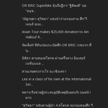
OR BRIC Superbike ลุ้นถึงฎีกา! “ฐิติพงศ์” บด
“อนุช...
“ณัฐกฤตา-สุวิชยา” แซงนำร่วมรอบสาม ศึก“วี
เมนส์ อเมเ...
Asian Tour makes $25,000 donation to Ain
Hallouf R...
จัดเต็ม!!! สีสันก่อนระเบิดศึก OR BRIC เรซแรก ที่
บุ...
นิติธร ตามสองสโตรค ผ่านครึ่งทาง อินเตอร์
เนชั่นแนล ...
สวนเกษตรเกาะไร่ ฉะเชิงเทรา
Lee in a class of his own at the International
Ser...
ทหารเรือช่วยผู้ประสบอุบัติเหตุมีแผลบริเวณหน้า
ผาก
“สุวิชยา” ขยับตามผู้นำ 4 สโตรค จบรอบสองศึก วี