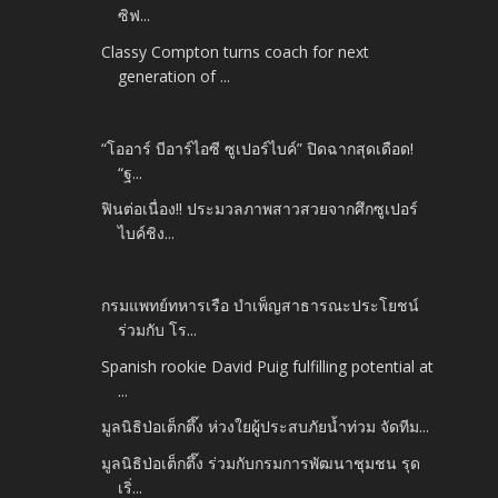
ซิฟ...
Classy Compton turns coach for next
generation of ...
“โออาร์ บีอาร์ไอซี ซูเปอร์ไบค์” ปิดฉากสุดเดือด!
“ฐ...
ฟินต่อเนื่อง!! ประมวลภาพสาวสวยจากศึกซูเปอร์
ไบค์ชิง...
กรมแพทย์ทหารเรือ บำเพ็ญสาธารณะประโยชน์
ร่วมกับ โร...
Spanish rookie David Puig fulfilling potential at
...
มูลนิธิป่อเต็กตึ๊ง ห่วงใยผู้ประสบภัยน้ำท่วม จัดทีม...
มูลนิธิป่อเต็กตึ๊ง ร่วมกับกรมการพัฒนาชุมชน รุด
เริ่...