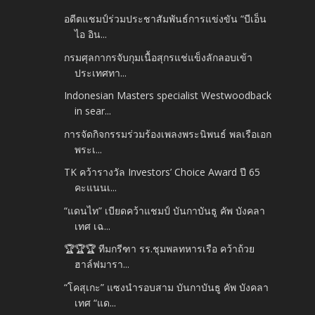
อดีตแชมป์ร่วมประชาสัมพันธ์การแข่งขัน “บีเอ็น
ไอ อิน...
กรมศุลกากรจับกุมเนื้อสุกรแช่แข็งลักลอบเข้า
ประเทศทา...
Indonesian Masters specialist Westwoodback
in sear...
การจัดกิจกรรมร่วมร้องเพลงพระนิพนธ์ พลเรือเอก
พระเ...
TK คว้ารางวัล Investors’ Choice Award ปี 65
คะแนนเ...
“แดนไท” เบียดคว้าแชมป์ บันกาบันธู คัพ บังคลา
เทศ เฉ...
🏆🏆🏆 ทีมกรีฑา รร.ชุมพลทหารเรือ คว้าถ้วย
ฮาล์ฟมารา...
“โคสุเกะ” แซงนำรอบสาม บันกาบันธู คัพ บังคลา
เทศ “แด...