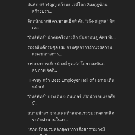
ฝนธิป ศรีวรัญญู คว้ามง เวทีโลก 2มงกุฎซ้อน
สร้างปรา...
จัดหนักมาก!!! ดร.ชายแฮ็คส์ ดัน "เล้ง-ณัฐพล" มิส
เตอ...
“อิทธิพัทธ์” นำต่อครึ่งทางศึก บันกาบันธู คัพฯ ที่บ...
รองอธิบดีกรมศุล เผย กรมศุลกากรอำนวยความ
สะดวกทางการ...
รพ.อาภากรเกียรติวงศ์ ฐท.สส.โดย กองทันต
สุขภาพ จัดกิ...
Hi-Way คว้า Best Employer Hall of Fame เดิน
หน้าเฟ้...
“อิทธิพัทธ์” ประเดิม 6 อันเดอร์ เปิดนำรอบแรกศึก
บั...
สนามช้างฯ ชวนแฟนท้าลมหนาวชมรถคลาสสิค
ระดับตำนานในงา...
"สภท.จัดอบรมหลักสูตร"การสื่อสาร"อย่างมี