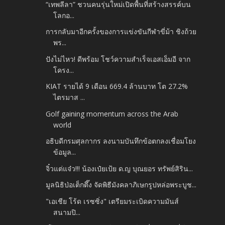
“เทพลีลา” ชวนคนรุ่นใหม่เปิดพื้นที่สร้างสรรค์บน
โลกอ...
การกลับมาอีกครั้งของการแข่งขันกีฬาขี่ม้า ชิงถ้วย
พร...
ปังไม่ไหว! ดีพร้อม โชว์ความสำเร็จเอสเอ็มอี จาก
โครง...
KIAT รายได้ 9 เดือน 669.4 ล้านบาท โต 27.2%
ไตรมาส ...
Golf gaining momentum across the Arab
world
อธิบดีกรมศุลกากร ลงนามบันทึกข้อตกลงเชื่อมโยง
ข้อมูล...
จิ๋วแต่แจ๋ว!!! น้องเป๋ยเป้ย ด.ญ บุณยอร ทรัพย์สิริน...
มูลนิธิป่อเต็กตึ๊ง จัดพิธีมังคลาภิเษกรูปหล่อพระบูช...
"เอเชีย โร้ด เรซซิ่ง" เตรียมระเบิดความมันส์
สนามปิ...