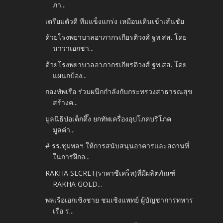
ภา...
เตรียมตัวดี ทีมแข็งแกร่ง เหมือนเดินเข้าเส้นชัย
ด้วยโรงพยาบาลอาภากรเกียรติวงศ์ ฐท.สส. โดย
นาวาเอกชา...
ด้วยโรงพยาบาลอาภากรเกียรติวงศ์ ฐท.สส. โดย
แผนกป้อง...
กองทัพเรือ ร่วมผนึกกำลังกับกระทรวงสาธารณสุข
สร้างค...
มูลนิธิป่อเต็กตึ๊ง ยกทัพเครื่องอุปโภคบริโภค
มูลค่า...
# รร.ชุมพลฯ ให้การสนับสนุนอาคารและสถานที่
ในการฝึกอ...
RAKHA SECRET(ราคาซีเคร็ท)ที่มีผลิตภัณฑ์
RAKHA GOLD...
พลเรือเอกเชิงชาย ชมเชิงแพทย์ ผู้บัญชาการทหาร
เรือ ร...