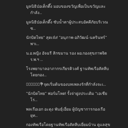
มูลนิธิป่อเต็กตึ๊ง มอบของขวัญเพื่อเป็นขวัญและ
กำลัง...
มูลนิธิป่อเต็กตึ๊ง ซับน้ำตาผู้ประสบอัคคีภัยบริเวณ
ซ...
นักบิดไทย" สุดเจ๋ง! "อนุภาพ-อภิวัฒน์-นครินทร์"
พาเ...
น.อ.หญิง อัจฉรี สิกขมาน รอง ผอ.กองสุขภาพจิต
ร.พ.ฯ ...
โรงพยาบาลอาภากรเกียรติวงศ์ ฐานทัพเรือสัตหีบ
โดยกอง...
👰🏻‍♀️🤵🏻‍♂️💐จุดเริ่มต้นของบทเพลงรักที่กำลังจะเ...
"นักบิดไทย" ฟอร์มโหด! รั้งจ่าฝูงประเดิม "เอเชีย
โร...
พลเรือเอก อะดุง พันธุ์เอี่ยม ผู้บัญชาการกองเรือ
ยุท...
กองทัพเรือโดยฐานทัพเรือสัตหีบเยี่ยมบ้าน ดูแลสุข