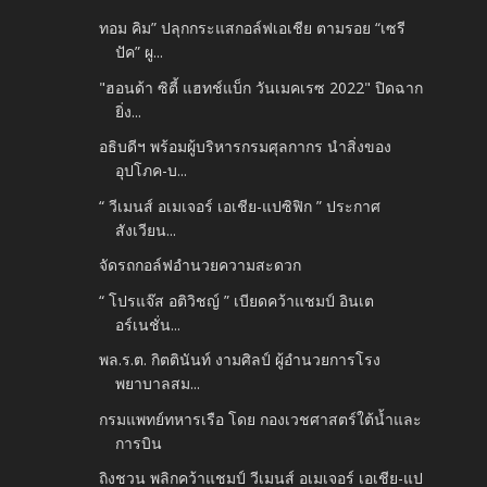
ทอม คิม” ปลุกกระแสกอล์ฟเอเชีย ตามรอย “เซรี
ปัค” ผู...
"ฮอนด้า ซิตี้ แฮทช์แบ็ก วันเมคเรซ 2022" ปิดฉาก
ยิ่ง...
อธิบดีฯ พร้อมผู้บริหารกรมศุลกากร นำสิ่งของ
อุปโภค-บ...
“ วีเมนส์ อเมเจอร์ เอเชีย-แปซิฟิก ” ประกาศ
สังเวียน...
จัดรถกอล์ฟอำนวยความสะดวก
“ โปรแจ๊ส อติวิชญ์ ” เบียดคว้าแชมป์ อินเต
อร์เนชั่น...
พล.ร.ต. กิตตินันท์ งามศิลป์ ผู้อำนวยการโรง
พยาบาลสม...
กรมแพทย์ทหารเรือ โดย กองเวชศาสตร์ใต้น้ำและ
การบิน
ถิงชวน พลิกคว้าแชมป์ วีเมนส์ อเมเจอร์ เอเชีย-แป