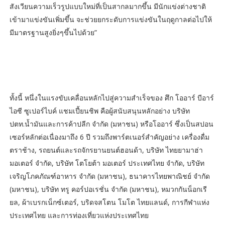
สังเวียนความเร็วรูปแบบใหม่ที่เป็นสากลมากขึ้น มีนักแข่งต่างชาติ
เข้ามาแข่งขันเพิ่มขึ้น จะช่วยยกระดับการแข่งขันในฤดูกาลต่อไปให้
มีมาตรฐานสูงยิ่งๆขึ้นไปด้วย”
ทั้งนี้ หนึ่งในแรงขับเคลื่อนหลักไปสู่ความสำเร็จของ ศึก โออาร์ บีอาร์
ไอซี ซูเปอร์ไบค์ แชมเปี้ยนชิพ คือผู้สนับสนุนหลักอย่าง บริษัท
ปตท.น้ำมันและการค้าปลีก จำกัด (มหาชน) หรือโออาร์ ซึ่งเป็นสปอน
เซอร์หลักต่อเนื่องมาถึง 6 ปี รวมถึงพาร์ตเนอร์สำคัญอย่าง เครื่องดื่ม
ตราช้าง, รถยนต์และรถจักรยานยนต์ฮอนด้า, บริษัท ไทยยามาฮ่า
มอเตอร์ จำกัด, บริษัท โตโยต้า มอเตอร์ ประเทศไทย จำกัด, บริษัท
เจริญโภคภัณฑ์อาหาร จำกัด (มหาชน), ธนาคารไทยพาณิชย์ จำกัด
(มหาชน), บริษัท ทรู คอร์ปอเรชั่น จำกัด (มหาชน), หมวกกันน็อกเรี
ยล, ผ้าเบรกเน็กซ์เตอร์, บริดจสโตน โมโต ไทยแลนด์, การกีฬาแห่ง
ประเทศไทย และการท่องเที่ยวแห่งประเทศไทย