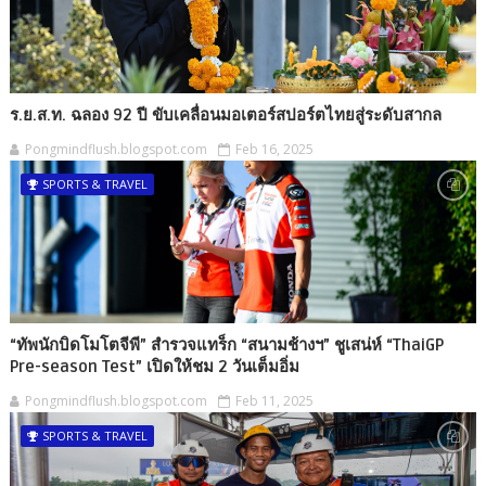
ร.ย.ส.ท. ฉลอง 92 ปี ขับเคลื่อนมอเตอร์สปอร์ตไทยสู่ระดับสากล
Pongmindflush.blogspot.com
Feb 16, 2025
SPORTS & TRAVEL
“ทัพนักบิดโมโตจีพี” สำรวจแทร็ก “สนามช้างฯ” ชูเสน่ห์ “ThaiGP
Pre-season Test” เปิดให้ชม 2 วันเต็มอิ่ม
Pongmindflush.blogspot.com
Feb 11, 2025
SPORTS & TRAVEL