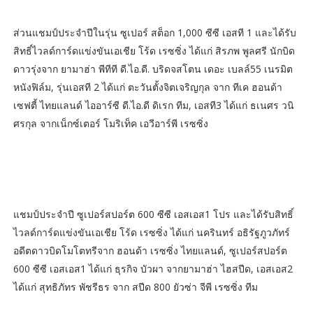
ส่วนแชมป์ประจำปีในรุ่น ซูเปอร์ สต็อก 1,000 ซีซี เอสที 1 และได้รับ
สิทธิ์ไวลด์การ์ดแข่งขันเอเชีย โร้ด เรซซิ่ง ได้แก่ สิรภพ พูลศรี นักบิด
ดาวรุ่งจาก ยามาฮ่า พีทีที ดี.ไอ.ดี. บริดจสโตน เดอะ เบลล์55 เนรมิต
หนังฟิล์ม, รุ่นเอสที 2 ได้แก่ ตะวันตั้งจิตเจริญกุล จาก ทีเค ฮอนด้า
เซฟตี้ ไทยแลนด์ ไออาร์ซี ดี.ไอ.ดี ดิเรก ทีม, เอสที3 ได้แก่ ธเนศร วนิ
ศรกุล จากเน็กซ์เตอร์ โมริเท็ค เอวีอาร์พี เรซซิ่ง
แชมป์ประจำปี ซูเปอร์สปอร์ต 600 ซีซี เอสเอส1 โปร และได้รับสิทธิ์
ไวลด์การ์ดแข่งขันเอเชีย โร้ด เรซซิ่ง ได้แก่ นครินทร์ อธิรัฐภูวภัทร์
อดีตดาวบิดโมโตทรีจาก ฮอนด้า เรซซิ่ง ไทยแลนด์, ซูเปอร์สปอร์ต
600 ซีซี เอสเอส1 ได้แก่ ธุรกิจ บัวผา จากยามาฮ่า ไฮสปีด, เอสเอส2
ได้แก่ สุทธิภัทร พัชรีธร จาก สปีด 800 ยัวซ่า จีพี เรซซิ่ง ทีม