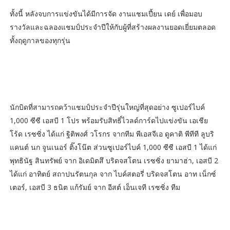
ทั้งนี้ หลังจบการแข่งขันได้มีการจัด งานแชมเปี้ยน เดย์ เพื่อมอบ
รางวัลและฉลองแชมป์ประจำปีให้กับผู้ที่สร้างผลงานยอดเยี่ยมตลอด
ทั้งฤดูกาลของทุกรุ่น
นักบิดที่สามารถคว้าแชมป์ประจำปีรุ่นใหญ่ที่สุดอย่าง ซูเปอร์ไบค์
1,000 ซีซี เอสบี 1 โปร พร้อมรับสิทธิ์ไวลด์การ์ดไปแข่งขัน เอเชีย
โร้ด เรซซิ่ง ได้แก่ ฐิติพงศ์ วโรกร จากทีม พีเอสจีเอ ดูคาติ พีทีที ลูบริ
แคนต์ นก จูนเนอร์ ติ๊งโน๊ต ส่วนซูเปอร์ไบค์ 1,000 ซีซี เอสบี 1 ได้แก่
พุทธินัฐ สินทรัพย์ จาก อิเดมิตสึ บริดจสโตน เรซซิ่ง ยามาฮ่า, เอสบี 2
ได้แก่ อาทิตย์ สถาปนรัตนกุล จาก ไบค์สตอรี่ บริดจสโตน อาท เน็กซ์
เตอร์, เอสบี 3 ธนิต แก้รัมย์ จาก อีสต์ เอ็นเจที เรซซิ่ง ทีม