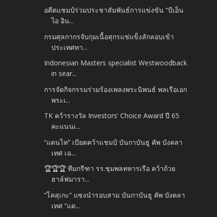
อดีตแชมป์ร่วมประชาสัมพันธ์การแข่งขัน “บีเอ็น
ไอ อิน...
กรมศุลกากรจับกุมเนื้อสุกรแช่แข็งลักลอบเข้า
ประเทศทา...
Indonesian Masters specialist Westwoodback
in sear...
การจัดกิจกรรมร่วมร้องเพลงพระนิพนธ์ พลเรือเอก
พระเ...
TK คว้ารางวัล Investors’ Choice Award ปี 65
คะแนนเ...
“แดนไท” เบียดคว้าแชมป์ บันกาบันธู คัพ บังคลา
เทศ เฉ...
🏆🏆🏆 ทีมกรีฑา รร.ชุมพลทหารเรือ คว้าถ้วย
ฮาล์ฟมารา...
“โคสุเกะ” แซงนำรอบสาม บันกาบันธู คัพ บังคลา
เทศ “แด...