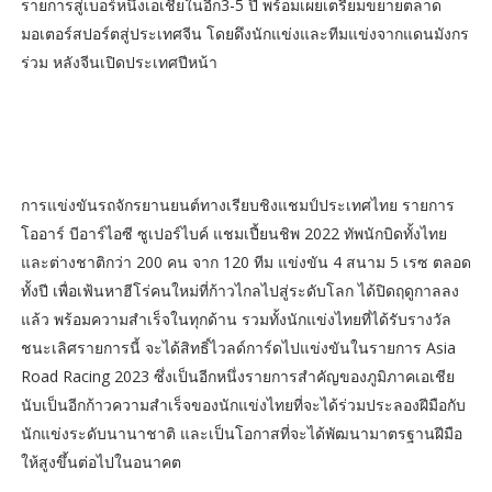
รายการสู่เบอร์หนึ่งเอเชียในอีก3-5 ปี พร้อมเผยเตรียมขยายตลาด
มอเตอร์สปอร์ตสู่ประเทศจีน โดยดึงนักแข่งและทีมแข่งจากแดนมังกร
ร่วม หลังจีนเปิดประเทศปีหน้า
การแข่งขันรถจักรยานยนต์ทางเรียบชิงแชมป์ประเทศไทย รายการ
โออาร์ บีอาร์ไอซี ซูเปอร์ไบค์ แชมเปี้ยนชิพ 2022 ทัพนักบิดทั้งไทย
และต่างชาติกว่า 200 คน จาก 120 ทีม แข่งขัน 4 สนาม 5 เรซ ตลอด
ทั้งปี เพื่อเฟ้นหาฮีโร่คนใหม่ที่ก้าวไกลไปสู่ระดับโลก ได้ปิดฤดูกาลลง
แล้ว พร้อมความสำเร็จในทุกด้าน รวมทั้งนักแข่งไทยที่ได้รับรางวัล
ชนะเลิศรายการนี้ จะได้สิทธิ์ไวลด์การ์ดไปแข่งขันในรายการ Asia
Road Racing 2023 ซึ่งเป็นอีกหนึ่งรายการสำคัญของภูมิภาคเอเชีย
นับเป็นอีกก้าวความสำเร็จของนักแข่งไทยที่จะได้ร่วมประลองฝีมือกับ
นักแข่งระดับนานาชาติ และเป็นโอกาสที่จะได้พัฒนามาตรฐานฝีมือ
ให้สูงขึ้นต่อไปในอนาคต