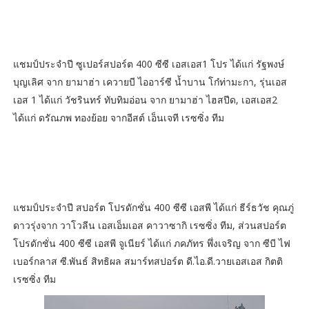
แชมป์ประจำปี ซูเปอร์สปอร์ต 400 ซีซี เอสเอส1 โปร ได้แก่ รัฐพงษ์
บุญเลิศ จาก ยามาฮ่า เควายบี ไออาร์ซี น้ำบาน โก๋ท่ามะกา, รุ่นเอส
เอส 1 ได้แก่ วัชรินทร์ ทับทิมอ่อน จาก ยามาฮ่า ไฮสปีด, เอสเอส2
ได้แก่ ดรัณภพ ทองย้อย จากอีสต์ เอ็นเจที เรซซิ่ง ทีม
แชมป์ประจำปี สปอร์ต โปรดักชั่น 400 ซีซี เอสพี ได้แก่ ธีร์ธวัช คุณภู่
ดาวรุ่งจาก วาโวลีน เอสเอ็มเอส คาวาซากิ เรซซิ่ง ทีม, ส่วนสปอร์ต
โปรดักชั่น 400 ซีซี เอสพี จูเนียร์ ได้แก่ ภคภัทร พึ่งเจริญ จาก ซีบี ไฟ
เบอร์กลาส ซี.พันธ์ สิทธิผล สมาร์ทสปอร์ต ดี.ไอ.ดี.วายเอสเอส กิตติ
เรซซิ่ง ทีม