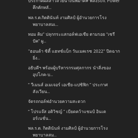
ประกาศผลสาวสวยนางนพมาศ# พลังSoft Power
คึกคักหลั...
พล.ร.ต.กิตตินันท์ งามศิลป์ ผู้อำนวยการโรง
พยาบาลสมเ...
ทอม คิม” ปลุกกระแสกอล์ฟเอเชีย ตามรอย “เซรี
ปัค” ผู...
"ฮอนด้า ซิตี้ แฮทช์แบ็ก วันเมคเรซ 2022" ปิดฉาก
ยิ่ง...
อธิบดีฯ พร้อมผู้บริหารกรมศุลกากร นำสิ่งของ
อุปโภค-บ...
“ วีเมนส์ อเมเจอร์ เอเชีย-แปซิฟิก ” ประกาศ
สังเวียน...
จัดรถกอล์ฟอำนวยความสะดวก
“ โปรแจ๊ส อติวิชญ์ ” เบียดคว้าแชมป์ อินเต
อร์เนชั่น...
พล.ร.ต. กิตตินันท์ งามศิลป์ ผู้อำนวยการโรง
พยาบาลสม...