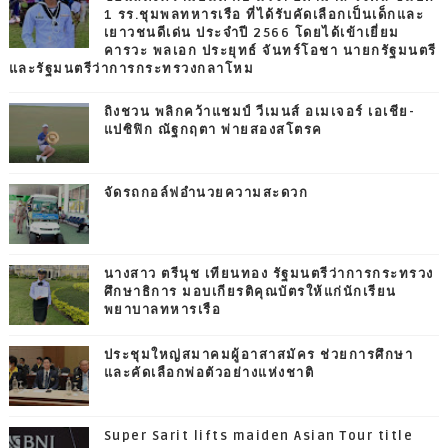
1 รร.ชุมพลทหารเรือ ที่ได้รับคัดเลือกเป็นเด็กและ
เยาวชนดีเด่น ประจำปี 2566 โดยได้เข้าเยี่ยม
คารวะ พลเอก ประยุทธ์ จันทร์โอชา นายกรัฐมนตรี
และรัฐมนตรีว่าการกระทรวงกลาโหม
ถิงชวน พลิกคว้าแชมป์ วีเมนส์ อเมเจอร์ เอเชีย-
แปซิฟิก ณัฐกฤตา พ่ายสองสโตรค
จัดรถกอล์ฟอำนวยความสะดวก
นางสาว ตรีนุช เทียนทอง รัฐมนตรีว่าการกระทรวง
ศึกษาธิการ มอบเกียรติคุณบัตรให้แก่นักเรียน
พยาบาลทหารเรือ
ประชุมใหญ่สมาคมผู้อาสาสมัคร ช่วยการศึกษา
และคัดเลือกพ่อตัวอย่างแห่งชาติ
Super Sarit lifts maiden Asian Tour title