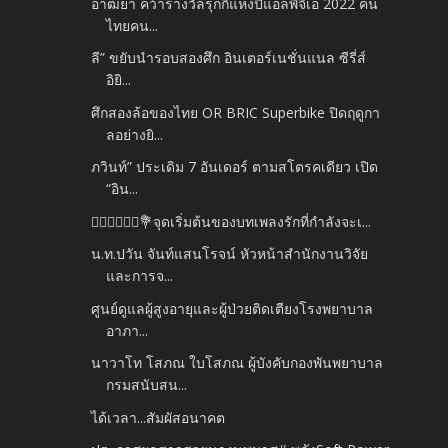
อาฒยา คว้ารางวัลรุกกี้แห่งปีแอลพีจีเอ 2022 คน
ไทยคน...
ลี” ขยับนำรอบสองศึก อินเตอร์เนชั่นแนล ซีรี่ส์
อิยิ...
ศึกสองล้อของไทย OR BRIC Superbike ปิดฤดูกา
ลอย่างยิ...
ภวินท์” ประเดิม 7 อันเดอร์ ตามสโตรคเดียว เปิด
“อิน...
👰🏻‍♀️🤵🏻‍♂️💐จุดเริ่มต้นของบทเพลงรักที่กำลังจะเ...
น.ท.ปวัน จันท์แสนโรจน์ หัวหน้าสำนักงานวิจัย
และการจ...
ศูนย์ดูแลผู้สูงอายุและผู้ป่วยติดเตียงโรงพยาบาล
อาภา...
นาวาโท โสภณ ใบโสภณ ผู้บังคับกองพันพยาบาล
กรมสนับสน...
ได้เวลา...สัมผัสอนาคต