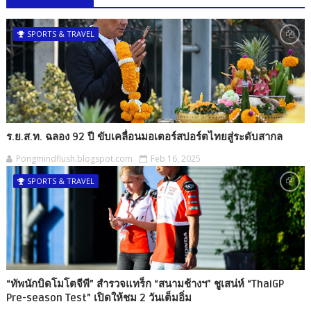
SPORTS & TRAVEL
ร.ย.ส.ท. ฉลอง 92 ปี ขับเคลื่อนมอเตอร์สปอร์ตไทยสู่ระดับสากล
Pongmindflush.blogspot.com
Feb 16, 2025
SPORTS & TRAVEL
“ทัพนักบิดโมโตจีพี” สำรวจแทร็ก “สนามช้างฯ” ชูเสน่ห์ “ThaiGP
Pre-season Test” เปิดให้ชม 2 วันเต็มอิ่ม