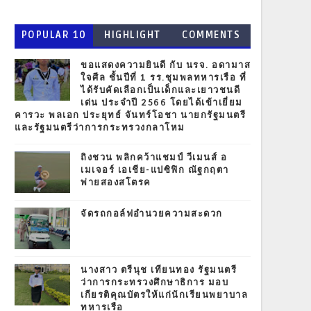
POPULAR 10
HIGHLIGHT
COMMENTS
ขอแสดงความยินดี กับ นรจ. อดามาส
ใจศีล ชั้นปีที่ 1 รร.ชุมพลทหารเรือ ที่
ได้รับคัดเลือกเป็นเด็กและเยาวชนดี
เด่น ประจำปี 2566 โดยได้เข้าเยี่ยม
คารวะ พลเอก ประยุทธ์ จันทร์โอชา นายกรัฐมนตรี
และรัฐมนตรีว่าการกระทรวงกลาโหม
ถิงชวน พลิกคว้าแชมป์ วีเมนส์ อ
เมเจอร์ เอเชีย-แปซิฟิก ณัฐกฤตา
พ่ายสองสโตรค
จัดรถกอล์ฟอำนวยความสะดวก
นางสาว ตรีนุช เทียนทอง รัฐมนตรี
ว่าการกระทรวงศึกษาธิการ มอบ
เกียรติคุณบัตรให้แก่นักเรียนพยาบาล
ทหารเรือ