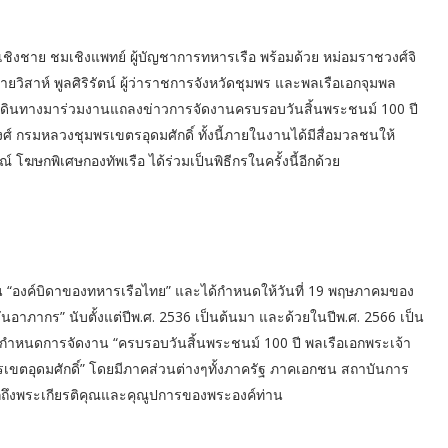
เชิงชาย ชมเชิงแพทย์ ผู้บัญชาการทหารเรือ พร้อมด้วย หม่อมราชวงศ์จิ
สาห์ พูลศิริรัตน์ ผู้ว่าราชการจังหวัดชุมพร และพลเรือเอกจุมพล
เดินทางมาร่วมงานแถลงข่าวการจัดงานครบรอบวันสิ้นพระชนม์ 100 ปี
์ กรมหลวงชุมพรเขตรอุดมศักดิ์ ทั้งนี้ภายในงานได้มีสื่อมวลชนให้
ฆษกพิเศษกองทัพเรือ ได้ร่วมเป็นพิธีกรในครั้งนี้อีกด้วย
็น “องค์บิดาของทหารเรือไทย” และได้กำหนดให้วันที่ 19 พฤษภาคมของ
วันอาภากร” นับตั้งแต่ปีพ.ศ. 2536 เป็นต้นมา และด้วยในปีพ.ศ. 2566 เป็น
ได้กำหนดการจัดงาน “ครบรอบวันสิ้นพระชนม์ 100 ปี พลเรือเอกพระเจ้า
เขตอุดมศักดิ์” โดยมีภาคส่วนต่างๆทั้งภาครัฐ ภาคเอกชน สถาบันการ
กถึงพระเกียรติคุณและคุณูปการของพระองค์ท่าน